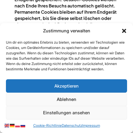
nach Ende Ihres Besuchs automatisch gelöscht.
Permanente Cookies bleiben auf Ihrem Endgerät
gespeichert, bis Sie diese selbst löschen oder
eine automatische Löschung durch Ihren
Webbrowser erfolgt.
Zustimmung verwalten
Um dir ein optimales Erlebnis zu bieten, verwenden wir Technologien wie
Cookies können von uns (First-Party-Cookies)
Cookies, um Geräteinformationen zu speichern und/oder darauf
oder von Drittunternehmen stammen (sog.
zuzugreifen. Wenn du diesen Technologien zustimmst, können wir Daten
Third-Party-Cookies). Third-Party-Cookies
wie das Surfverhalten oder eindeutige IDs auf dieser Website verarbeiten.
ermöglichen die Einbindung bestimmter
Wenn du deine Zustimmung nicht erteilst oder zurückziehst, können
Dienstleistungen von Drittunternehmen
bestimmte Merkmale und Funktionen beeinträchtigt werden.
innerhalb von Webseiten (z. B. Cookies zur
Abwicklung von Zahlungsdienstleistungen).
Akzeptieren
Cookies haben verschiedene Funktionen.
Ablehnen
Zahlreiche Cookies sind technisch notwendig,
da bestimmte Webseitenfunktionen ohne diese
Einstellungen ansehen
nicht funktionieren würden (z. B. die
Warenkorbfunktion oder die Anzeige von
Cookie-Richtlinie
Datenschutz
Impressum
Videos). Andere Cookies können zur Auswertung
des Nutzerverhaltens oder zu Werbezwecken