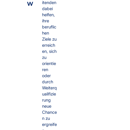
w
itenden
dabei
helfen,
ihre
beruflic
hen
Ziele zu
erreich
en, sich
zu
orientie
ren
oder
durch
Weiterq
ualifizie
rung
neue
Chance
n zu
ergreife