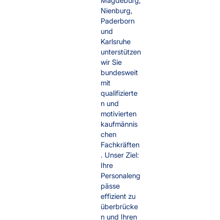
Magdeburg,
Nienburg,
Paderborn
und
Karlsruhe
unterstützen
wir Sie
bundesweit
mit
qualifizierte
n und
motivierten
kaufmännis
chen
Fachkräften
. Unser Ziel:
Ihre
Personaleng
pässe
effizient zu
überbrücke
n und Ihren