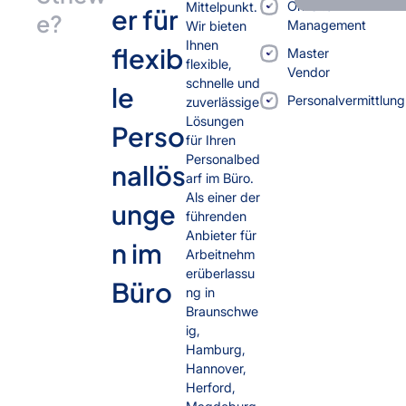
On-Site-
Mittelpunkt.
er für
e?
Management
Wir bieten
Ihnen
flexib
Master
flexible,
Vendor
schnelle und
le
Personalvermittlung
zuverlässige
Lösungen
Perso
für Ihren
Personalbed
nallös
arf im Büro.
Als einer der
unge
führenden
Anbieter für
n im
Arbeitnehm
erüberlassu
Büro
ng in
Braunschwe
ig,
Hamburg,
Hannover,
Herford,