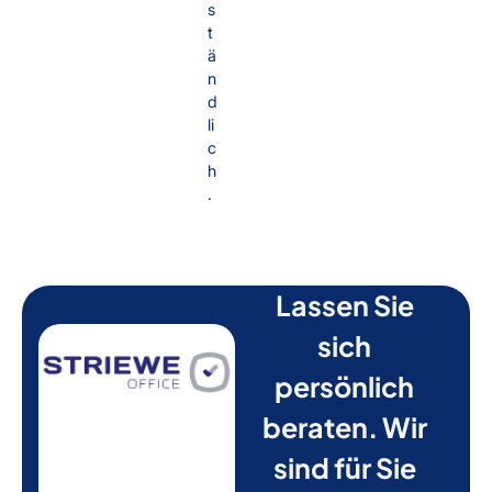
s
t
ä
n
d
li
c
h
.
Lassen Sie
sich
persönlich
beraten. Wir
sind für Sie