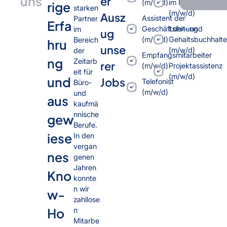
uns
er
(m/w/d)
im Innendienst
rige
starken
(m/w/d)
Ausz
Assistent der
Partner
Erfa
Geschäftsleitung
Lohn- und
im
ug
(m/w/d)
Gehaltsbuchhalte
Bereich
hru
unse
(m/w/d)
der
Empfangsmitarbeiter
ng
Zeitarb
rer
(m/w/d)
Projektassistenz
eit für
(m/w/d)
und
Jobs
Telefonist
Büro-
(m/w/d)
und
aus
kaufmä
nnische
gew
Berufe.
iese
In den
vergan
nes
genen
Jahren
Kno
konnte
n wir
w-
zahllose
Ho
n
Mitarbe