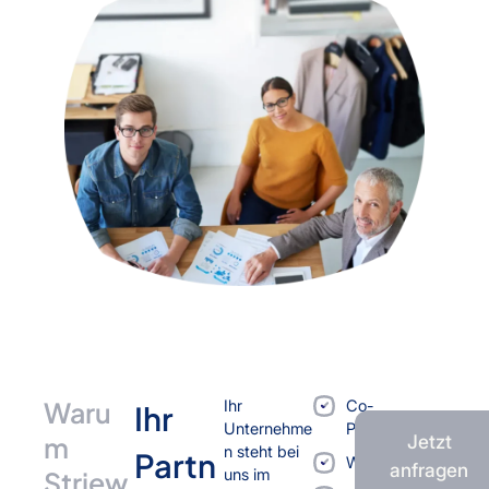
Waru
Ihr
Co-
Ihr
Unternehme
Packing
m
Jetzt
n steht bei
Partn
Werkvertrag
anfragen
Striew
uns im