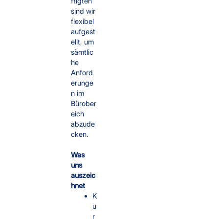
ftigten
sind wir
flexibel
aufgest
ellt, um
sämtlic
he
Anford
erunge
n im
Bürober
eich
abzude
cken.
Was
uns
auszeic
hnet
K
u
r